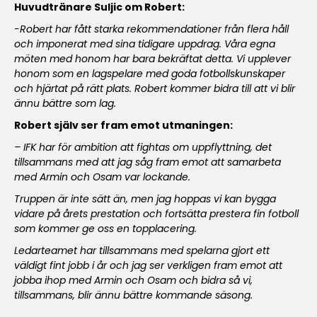
Huvudtränare Suljic om Robert:
-Robert har fått starka rekommendationer från flera håll
och imponerat med sina tidigare uppdrag. Våra egna
möten med honom har bara bekräftat detta. Vi upplever
honom som en lagspelare med goda fotbollskunskaper
och hjärtat på rätt plats. Robert kommer bidra till att vi blir
ännu bättre som lag.
Robert själv ser fram emot utmaningen:
– IFK har för ambition att fightas om uppflyttning, det
tillsammans med att jag såg fram emot att samarbeta
med Armin och Osam var lockande.
Truppen är inte sätt än, men jag hoppas vi kan bygga
vidare på årets prestation och fortsätta prestera fin fotboll
som kommer ge oss en topplacering.
Ledarteamet har tillsammans med spelarna gjort ett
väldigt fint jobb i år och jag ser verkligen fram emot att
jobba ihop med Armin och Osam och bidra så vi,
tillsammans, blir ännu bättre kommande säsong.