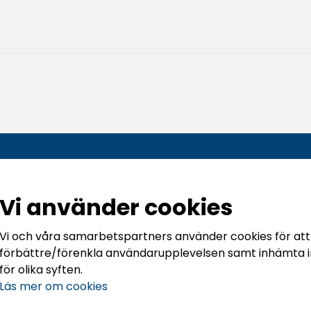
Följ oss:
:
Vi använder cookies
lé
Vi och våra samarbetspartners använder cookies för att
kilstuna
förbättre/förenkla användarupplevelsen samt inhämta i
för olika syften.
8 42 00
Läs mer om cookies
@ifkeskilstuna.com