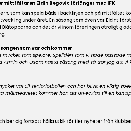
termittfältaren Eldin Begovic förlänger med IFK!
tern, som kan spela både i backlinjen och på mittfältet kom
tveckling under året. En säsong som även var Eldins första
s i Blåtopparna och det är vi inom föreningen otroligt glad
ng.
säsongen som var och kommer:
 mycket som spelare. Spelidén som vi hade passade mig 
d Armin och Osam nästa säsong med så tror jag att vi k
cket väl till seniorfotbollen och har blivit en viktig spela
lika målmedvetet kommer han att utvecklas till en kantspe
h ber dig fortsatt hålla utkik för fler nyheter från klubbe