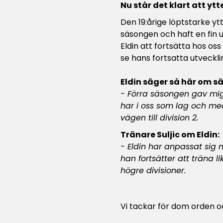
Nu står det klart att yt
Den 19:årige löptstarke yt
säsongen och haft en fin u
Eldin att fortsätta hos os
se hans fortsatta utveckli
Eldin säger så här om 
- Förra säsongen gav mig
har i oss som lag och me
vägen till division 2.
Tränare Suljic om Eldin:
- Eldin har anpassat sig my
han fortsätter att träna 
högre divisioner.
Vi tackar för dom orden oc