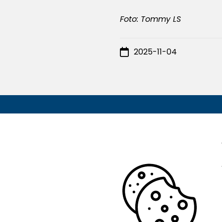
Foto: Tommy LS
2025-11-04
Adress
Balsta Al
63362 Es
073-51
kansli
IFK Eskilstuna